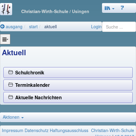
Christian-Wirth-Schule
/ Usingen
ausgang
start
aktuell
Login
Aktuell
Schulchronik
Terminkalender
Aktuelle Nachrichten
Aktionen
Impressum
Datenschutz
Haftungsausschluss
Christian-Wirth-Schule